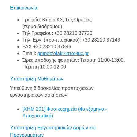
Επικοινωνία
Γραφείο: Κτίριο Κ3, 1ος Όροφος
(τέρμα διαδρόμου)
Τηλ.Γραφείου: +30 28210 37720
Τηλ. Εργ. (προ-πτυχιακού): +30 28210 37143
FAX +30 28210 37846
Email:
gmpotzolaki<στο>tuc.gr
Ώρες υποδοχής φοιτητών: Τετάρτη 11:00-13:00,
Πέμπτη 10:00-12:00
Υποστήριξη Μαθημάτων
Υπεύθυνη διδασκαλίας προπτυχιακών
εργαστηριακών ασκήσεων:
[ΧΗΜ 201] Φυσικοχημεία (4o εξάμηνο -
Υποχρεωτικό)
Υποστήριξη Εργαστηριακών Δομών και
Προγραμμάτων