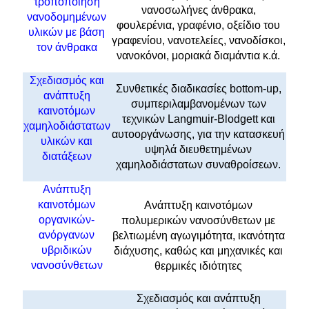
τροποποίηση
νανοσωλήνες άνθρακα,
νανοδομημένων
φουλερένια, γραφένιο, οξείδιο του
υλικών με βάση
γραφενίου, νανοτελείες, νανοδίσκοι,
τον άνθρακα
νανοκόνοι, μοριακά διαμάντια κ.ά.
Σχεδιασμός και
Συνθετικές διαδικασίες bottom-up,
ανάπτυξη
συμπεριλαμβανομένων των
καινοτόμων
τεχνικών Langmuir-Blodgett και
χαμηλοδιάστατων
αυτοοργάνωσης, για την κατασκευή
υλικών και
υψηλά διευθετημένων
διατάξεων
χαμηλοδιάστατων συναθροίσεων.
Ανάπτυξη
καινοτόμων
Ανάπτυξη καινοτόμων
οργανικών-
πολυμερικών νανοσύνθετων με
ανόργανων
βελτιωμένη αγωγιμότητα, ικανότητα
υβριδικών
διάχυσης, καθώς και μηχανικές και
νανοσύνθετων
θερμικές ιδιότητες
Σχεδιασμός και ανάπτυξη