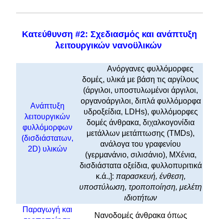
Κατεύθυνση #2: Σχεδιασμός και ανάπτυξη
λειτουργικών νανοϋλικών
Ανόργανες φυλλόμορφες
δομές, υλικά με βάση τις αργίλους
(άργιλοι, υποστυλωμένοι άργιλοι,
οργανοάργιλοι, διπλά φυλλόμορφα
Ανάπτυξη
υδροξείδια, LDHs), φυλλόμορφες
λειτουργικών
δομές άνθρακα, διχαλκογονίδια
φυλλόμορφων
μετάλλων μετάπτωσης (TMDs),
(δισδιάστατων,
ανάλογα του γραφενίου
2D) υλικών
(γερμανάνιο, σιλισάνιο), MXένια,
δισδιάστατα οξείδια, φυλλοπυριτικά
κ.ά.,]:
παρασκευή, ένθεση,
υποστύλωση, τροποποίηση, μελέτη
ιδιοτήτων
Παραγωγή και
Νανοδομές άνθρακα όπως