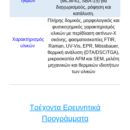
ηθμών
(MCM-41, SBA-15) για
διαχωρισμούς, ρόφηση και
κατάλυση.
Πλήρης δομικός, μορφολογικός και
φυσικοχημικός χαρακτηρισμός
υλικών με περίθλαση ακτίνων-Χ
Χαρακτηρισμός
σκόνης, φασματοσκοπίες FTIR,
υλικών
Raman, UV-Vis, EPR, Μössbauer,
θερμική ανάλυση (DTA/DSC/TGA),
μικροσκοπία AFM και SEM, μελέτη
μηχανικών και θερμικών ιδιοτήτων
των υλικών
Τρέχοντα Ερευνητικά
Προγράμματα