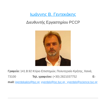
Ιωάννης Β. Γεντεκάκης
Διευθυντής Εργαστηρίου PCCP
Γραφείο:
141.Β.92 Κτίριο Επιστημών, Πολυτεχνείο Κρήτης, Χανιά,
73100
Τηλ. γραφείου:
(+30) 2821037752
E-
mail:
igentekakis@tuc.gr,
yyentek@isc.tuc.gr, yyentek@science.tuc.gr