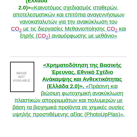
(Ελλάδα
2.0)»
«Καινοτόμος σχεδιασμός σταθερών,
αποτελεσματικών και επιτόπια αναγεννήσιμων
νανοκαταλυτών για την ανακύκλωση του
CO
με τις διεργασίες Μεθανιοποίησης
CO
και
2
2
ξηρής (
CΟ
)
αναμόρφωσης με μεθάνιο»
2
«Χρηματοδότηση της Βασικής
Έρευνας, Εθνικό Σχέδιο
Ανάκαμψης και Ανθεκτικότητας
(Ελλάδα 2.0)».
«Πράσινη και
βιώσιμη φωτοχημική ανακύκλωση
πλαστικών απορριμμάτων και πολυμερών με
βάση τα βιοχημικά προϊόντα σε χημικές ουσίες
υψηλής προστιθέμενης αξίας (PhotoUpPlas)».