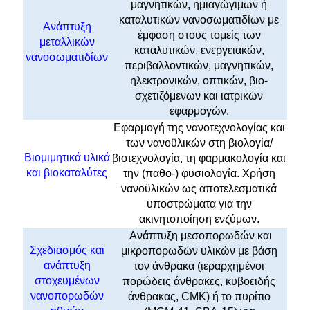
μαγνητικών, ημιαγώγιμων ή
καταλυτικών νανοσωματιδίων με
Ανάπτυξη
έμφαση στους τομείς των
μεταλλικών
καταλυτικών, ενεργειακών,
νανοσωματιδίων
περιβαλλοντικών, μαγνητικών,
ηλεκτρονικών, οπτικών, βιο-
σχετιζόμενων και ιατρικών
εφαρμογών.
Eφαρμογή της νανοτεχνολογίας και
των νανοϋλικών στη βιολογία/
Βιομιμητικά υλικά
βιοτεχνολογία, τη φαρμακολογία και
και βιοκαταλύτες
την (παθο-) φυσιολογία. Χρήση
νανοϋλικών ως αποτελεσματικά
υποστρώματα για την
ακινητοποίηση ενζύμων.
Ανάπτυξη μεσοπορωδών και
Σχεδιασμός και
μικροπορωδών υλικών με βάση
ανάπτυξη
τον άνθρακα (ιεραρχημένοι
στοχευμένων
πορώδεις άνθρακες, κυβοειδής
νανοπορωδών
άνθρακας, CMK) ή το πυρίτιο