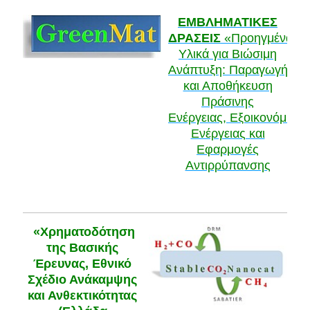
ΕΜΒΛΗΜΑΤΙΚΕΣ
ΔΡΑΣΕΙΣ
«Προηγμένα
Υλικά για Βιώσιμη
Ανάπτυξη: Παραγωγή
και Αποθήκευση
Πράσινης
Ενέργειας, Εξοικονόμηση
Ενέργειας και
Εφαρμογές
Αντιρρύπανσης
«Χρηματοδότηση
της Βασικής
Έρευνας, Εθνικό
Σχέδιο Ανάκαμψης
και Ανθεκτικότητας