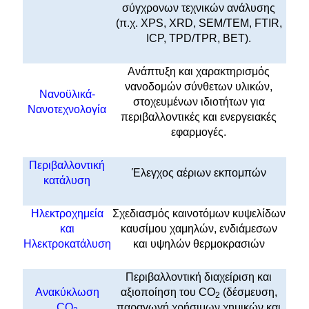
σύγχρονων τεχνικών ανάλυσης
(π.χ. XPS, XRD, SEM/TEM, FTIR,
ICP, TPD/TPR, BET).
Ανάπτυξη και χαρακτηρισμός
νανοδομών σύνθετων υλικών,
Νανοϋλικά-
στοχευμένων ιδιοτήτων για
Νανοτεχνολογία
περιβαλλοντικές και ενεργειακές
εφαρμογές.
Περιβαλλοντική
Έλεγχος αέριων εκπομπών
κατάλυση
Ηλεκτροχημεία
Σχεδιασμός καινοτόμων κυψελίδων
και
καυσίμου χαμηλών, ενδιάμεσων
Ηλεκτροκατάλυση
και υψηλών θερμοκρασιών
Περιβαλλοντική διαχείριση και
Ανακύκλωση
αξιοποίηση του CO
(δέσμευση,
2
CO
παραγωγή χρήσιμων χημικών και