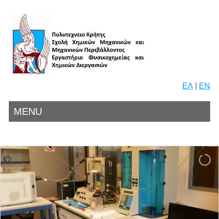
ΕΛ
|
EN
MENU