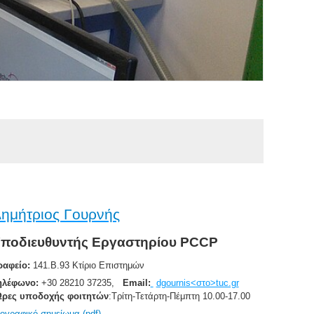
ημήτριος Γουρνής
ποδιευθυντής Εργαστηρίου PCCP
ραφείο:
141.Β.93 Κτίριο Επιστημών
ηλέφωνο:
+30 28210 37235,
Email:
dgournis<στο>tuc.gr
ρες υποδοχής φοιτητών
:
Τρίτη-Τετάρτη-Πέμπτη 10.00-17.00
Βιογραφικό σημείωμα (pdf)