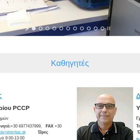
Καθηγητές
ς
Δ
ρίου PCCP
Υ
ιο Επιστημών
Γ
ινητό:
+30 6977437999,
FAX
+30
Τ
is<στο>tuc.gr
Ώρες
Ώ
νά 9:00-13:00